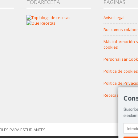
TODARECETA
PÁGINAS
Aviso Legal
Buscamos colabo
Más información s
cookies
Personalizar Cook
Política de cookies
Política de Privaci
Recetas en video
Cons
Suscríbe
electorn
CILES PARA ESTUDIANTES .
Di