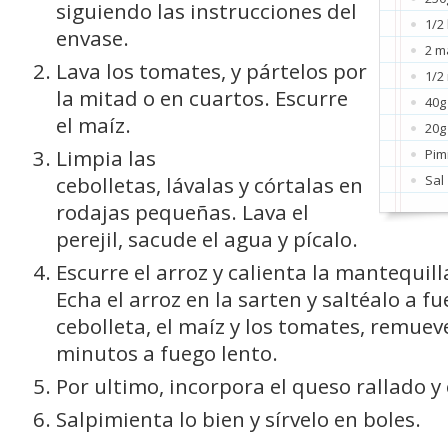
siguiendo las instrucciones del
1/2
envase.
2 m
Lava los tomates, y pártelos por
1/2
la mitad o en cuartos. Escurre
40g
el maíz.
20g
Limpia las
Pim
cebolletas, lávalas y córtalas en
Sal
rodajas pequeñas. Lava el
perejil, sacude el agua y pícalo.
Escurre el arroz y calienta la mantequil
Echa el arroz en la sarten y saltéalo a fu
cebolleta, el maíz y los tomates, remueve
minutos a fuego lento.
Por ultimo, incorpora el queso rallado y e
Salpimienta lo bien y sírvelo en boles.