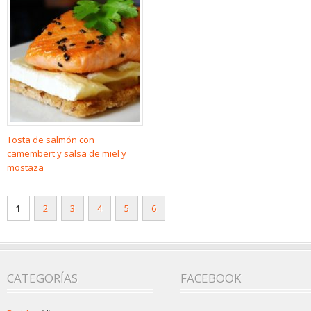
Tosta de salmón con
camembert y salsa de miel y
mostaza
1
2
3
4
5
6
CATEGORÍAS
FACEBOOK