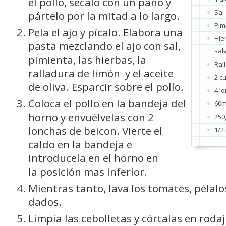
el pollo, sécalo con un paño y
Sal
pártelo por la mitad a lo largo.
Pim
Pela el ajo y pícalo. Elabora una
Hie
pasta mezclando el ajo con sal,
salv
pimienta, las hierbas, la
Ral
ralladura de limón y el aceite
2 c
de oliva. Esparcir sobre el pollo.
4 l
Coloca el pollo en la bandeja del
60m
horno y envuélvelas con 2
250
lonchas de beicon. Vierte el
1/2
caldo en la bandeja e
introducela en el horno en
la posición mas inferior.
Mientras tanto, lava los tomates, pélalo
dados.
Limpia las cebolletas y córtalas en rodaj