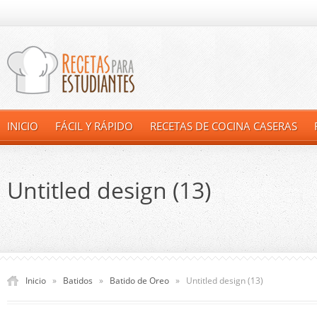
INICIO
FÁCIL Y RÁPIDO
RECETAS DE COCINA CASERAS
Untitled design (13)
Inicio
»
Batidos
»
Batido de Oreo
»
Untitled design (13)