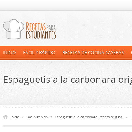
INICIO
FÁCIL Y RÁPIDO
RECETAS DE COCINA CASERAS
Espaguetis a la carbonara ori
Inicio
»
Fácil y rápido
»
Espaguetis a la carbonara: receta original
»
E