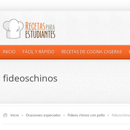
INICIO
FÁCIL Y RÁPIDO
RECETAS DE COCINA CASERAS
fideoschinos
Inicio
»
Ocasiones especiales
»
Fideos chinos con pollo
»
fideoschin