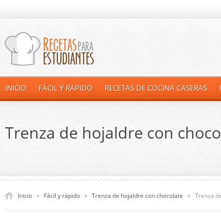
INICIO
FÁCIL Y RÁPIDO
RECETAS DE COCINA CASERAS
Trenza de hojaldre con choco
Inicio
»
Fácil y rápido
»
Trenza de hojaldre con chocolate
»
Trenza de